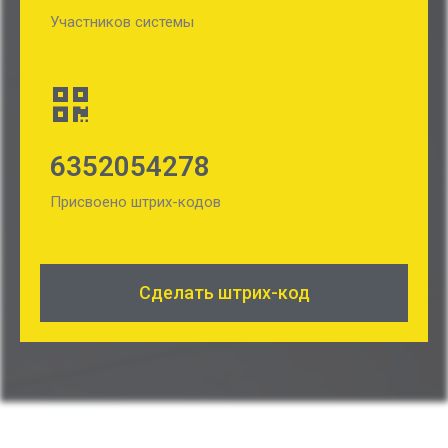
Участников системы
6352054278
Присвоено штрих-кодов
Сделать штрих-код